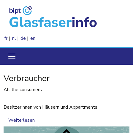
Direkt zum Inhalt
fr
nl
de
en
Verbraucher
All the consumers
BesitzerInnen von Häusern und Appartments
über BesitzerInnen von Häusern und Appartme
Weiterlesen