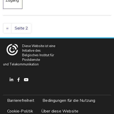
Zugang
Seitennummerierung
Vorherige Seite
‹‹
Seite 2
Diese Website ist eine
Initiative des
Belgisches Institut für
Postdienste
und Telekommunikation
Pied de page
Barrierefreiheit
Bedingungen für die Nutzung
Cookie-Politik
Über diese Website