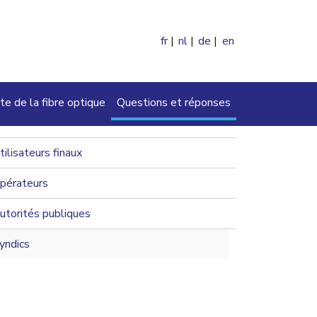
fr
nl
de
en
ercher
te de la fibre optique
Questions et réponses
navigation 2nd level
tilisateurs finaux
pérateurs
utorités publiques
yndics