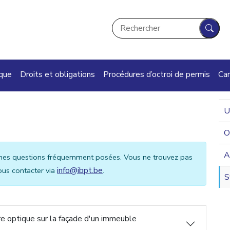
Rechercher
Rech
ique
Droits et obligations
Procédures d’octroi de permis
Car
U
O
A
aines questions fréquemment posées. Vous ne trouvez pas
info@ibpt.be
ous contacter via
.
S
ibre optique sur la façade d'un immeuble