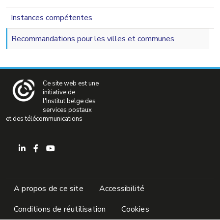
navigation 2nd level
Instances compétentes
Recommandations pour les villes et communes
Ce site web est une
initiative de
l'Institut belge des
services postaux
et des télécommunications
Pied de page
A propos de ce site
Accessibilité
Conditions de réutilisation
Cookies