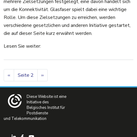
mehrere Zielsetzungen festgelegt, eine davon handelt sich
um die Konnektivität. Glasfaser spielt dabei eine wichtige
Rolle. Um diese Zielsetzungen zu erreichen, werden
verschiedene gesetzlichen und anderen Initiative gestartet,
die auf dieser Seite kurz erwähnt werden.
Lesen Sie weiter:
Seitennummerierung
Vorherige Seite
Nächste Seite
‹‹
Seite 2
››
Diese Website ist eine
Initiative des
Belgisches Institut für
Postdienste
und Telekommunikation