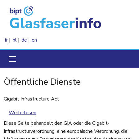
Direkt zum Inhalt
fr
nl
de
en
Öffentliche Dienste
Gigabit Infrastructure Act
über Gigabit Infrastructure Act
Weiterlesen
Diese Seite behandelt den GIA oder die Gigabit-
Infrastrukturverordnung, eine europäische Verordnung, die