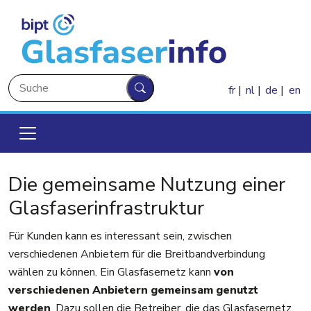
Direkt zum Inhalt
Suche
fr
nl
de
en
Suche
Die gemeinsame Nutzung einer
Glasfaserinfrastruktur
Für Kunden kann es interessant sein, zwischen
verschiedenen Anbietern für die Breitbandverbindung
wählen zu können. Ein Glasfasernetz kann
von
verschiedenen Anbietern gemeinsam genutzt
werden
. Dazu sollen die Betreiber, die das Glasfasernetz